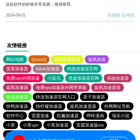
这款软件的价格非常实惠，值得推荐。
2024-09-01
支持
[0]
反对
[0]
友情链接
网站地图
QuickQ
旋风加速度器
旋风加速
坚果加速器
tiktok加速器
狗急加速器官网
免费vqn外网加速
小蓝鸟
优途加速器官网
风驰加速器
旋风加速器
免费vps加速器外网苹果版
旋风加速度器
快连加速器
快连加速器官网入口
原子加速器
快鸭加速器
快柠檬加速器
旋风加速度器
外网网址导航
软件中心
雷霆加速
狂飙加速器
哔咔漫画
瑞乐小说
小美
小美vpn
小美加速器
雷霆加速版ins
海鸥加速器下载
海鸥加速度
雷霆加速下载
雷霆加速