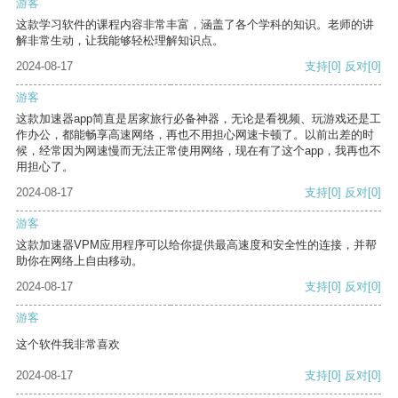
游客
这款学习软件的课程内容非常丰富，涵盖了各个学科的知识。老师的讲
解非常生动，让我能够轻松理解知识点。
2024-08-17
支持
[0]
反对
[0]
游客
这款加速器app简直是居家旅行必备神器，无论是看视频、玩游戏还是工
作办公，都能畅享高速网络，再也不用担心网速卡顿了。以前出差的时
候，经常因为网速慢而无法正常使用网络，现在有了这个app，我再也不
用担心了。
2024-08-17
支持
[0]
反对
[0]
游客
这款加速器VPM应用程序可以给你提供最高速度和安全性的连接，并帮
助你在网络上自由移动。
2024-08-17
支持
[0]
反对
[0]
游客
这个软件我非常喜欢
2024-08-17
支持
[0]
反对
[0]