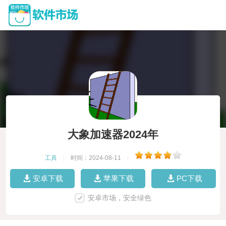
大象加速器2024年
工具
|
时间：2024-08-11
|
安卓下载
苹果下载
PC下载
安卓市场，安全绿色