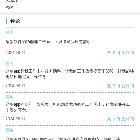
#3#
评论
游客
这款软件的功能非常全面，可以满足我所有需求。
2024-08-11
支持
[0]
反对
[0]
游客
这款app是我工作上的得力助手，让我的工作效率提高了50%，让我能够
更轻松地完成工作任务。
2024-08-11
支持
[0]
反对
[0]
游客
这款app的功能非常强大，可以满足我所有的工作需求，让我能够在工作
中游刃有余。
2024-08-11
支持
[0]
反对
[0]
游客
这款加速器VPM应用程序可以给你提供最高速度和安全性的连接。