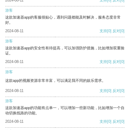
2024-08-11
支持
[0]
反对
[0]
游客
这款加速器app的客服很贴心，遇到问题都能及时解决，服务态度非常
好。
2024-08-11
支持
[0]
反对
[0]
游客
这款加速器app的安全性有待提高，可以加强防护措施，比如增加双重验
证。
2024-08-11
支持
[0]
反对
[0]
游客
这款app的视频资源非常丰富，可以满足我不同的娱乐需求。
2024-08-11
支持
[0]
反对
[0]
游客
这款加速器app的功能有点单一，可以增加一些新功能，比如增加一个自
动切换线路的功能。
2024-08-11
支持
[0]
反对
[0]