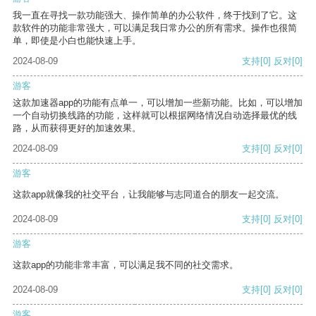
我一直在寻找一款功能强大、操作简单的办公软件，终于找到了它。这
款软件的功能非常强大，可以满足我日常办公的所有需求。操作也很简
单，即使是小白也能快速上手。
2024-08-09
支持
[0]
反对
[0]
游客
这款加速器app的功能有点单一，可以增加一些新功能。比如，可以增加
一个自动切换线路的功能，这样就可以根据网络情况自动选择最优的线
路，从而获得更好的加速效果。
2024-08-09
支持
[0]
反对
[0]
游客
这款app就像我的社交平台，让我能够与志同道合的朋友一起交流。
2024-08-09
支持
[0]
反对
[0]
游客
这款app的功能非常丰富，可以满足我不同的社交需求。
2024-08-09
支持
[0]
反对
[0]
游客