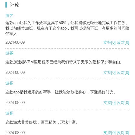
评论
游客
这款app让我的工作效率提高了50%，让我能够更轻松地完成工作任务。
我以前经常加班，现在有了这个app，我可以提前下班，有更多的时间陪
伴家人。
2024-08-09
支持
[0]
反对
[0]
游客
这款加速器VPM应用程序已经为我们带来了无限的隐私保护和自由。
2024-08-09
支持
[0]
反对
[0]
游客
这款app是我娱乐的好帮手，让我能够放松身心，享受美好时光。
2024-08-09
支持
[0]
反对
[0]
游客
这款游戏非常好玩，画面精美，玩法丰富。
2024-08-09
支持
[0]
反对
[0]