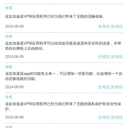
游客
这款加速器VPM应用程序已经为我们带来了无限的流畅体验。
2024-08-09
支持
[0]
反对
[0]
游客
这款加速器VPM应用程序可以给你提供最高速度和安全性的连接，并帮
助你在网络上自由移动。
2024-08-09
支持
[0]
反对
[0]
游客
这款加速器app的功能有点单一，可以增加一些新功能，比如增加一个自
动切换线路的功能。
2024-08-09
支持
[0]
反对
[0]
游客
这款加速器VPM应用程序已经为我们带来了无限的隐私保护和安全性保
护。
2024-08-09
支持
[0]
反对
[0]
游客