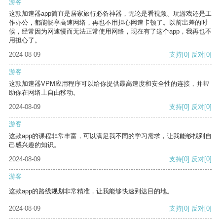
游客
这款加速器app简直是居家旅行必备神器，无论是看视频、玩游戏还是工
作办公，都能畅享高速网络，再也不用担心网速卡顿了。以前出差的时
候，经常因为网速慢而无法正常使用网络，现在有了这个app，我再也不
用担心了。
2024-08-09
支持
[0]
反对
[0]
游客
这款加速器VPM应用程序可以给你提供最高速度和安全性的连接，并帮
助你在网络上自由移动。
2024-08-09
支持
[0]
反对
[0]
游客
这款app的课程非常丰富，可以满足我不同的学习需求，让我能够找到自
己感兴趣的知识。
2024-08-09
支持
[0]
反对
[0]
游客
这款app的路线规划非常精准，让我能够快速到达目的地。
2024-08-09
支持
[0]
反对
[0]