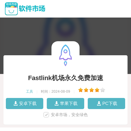
Fastlink机场永久免费加速
工具
|
时间：2024-08-09
|
安卓下载
苹果下载
PC下载
安卓市场，安全绿色