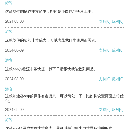
游客
这款软件的操作非常简单，即使是小白也能快速上手。
2024-08-09
支持
[0]
反对
[0]
游客
这款软件的功能非常强大，可以满足我日常使用的需求。
2024-08-09
支持
[0]
反对
[0]
游客
这款app的物流非常快捷，我下单后很快就能收到商品。
2024-08-09
支持
[0]
反对
[0]
游客
这款加速器app的操作有点复杂，可以简化一下，比如将设置页面进行优
化。
2024-08-09
支持
[0]
反对
[0]
游客
这款app的用户群体非常庞大，我可以结识到来自世界各地的朋友。