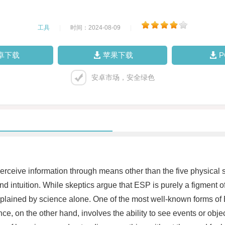
工具
|
时间：2024-08-09
|
卓下载
苹果下载
安卓市场，安全绿色
to perceive information through means other than the five physi
and intuition. While skeptics argue that ESP is purely a figment 
lained by science alone. One of the most well-known forms of E
ce, on the other hand, involves the ability to see events or objec