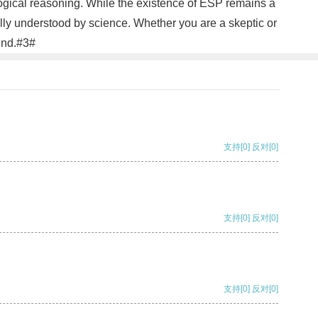
 logical reasoning. While the existence of ESP remains a
ully understood by science. Whether you are a skeptic or
ind.#3#
支持
[0]
反对
[0]
支持
[0]
反对
[0]
支持
[0]
反对
[0]