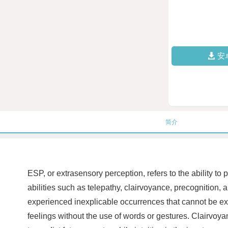
安
简介
ESP, or extrasensory perception, refers to the ability 
abilities such as telepathy, clairvoyance, precognition, 
experienced inexplicable occurrences that cannot be exp
feelings without the use of words or gestures. Clairvoyan