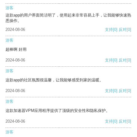
游客
这款app的用户界面简洁明了，使用起来非常容易上手，让我能够快速熟
悉操作。
2024-08-06
支持
[0]
反对
[0]
游客
超棒啊 好用
2024-08-06
支持
[0]
反对
[0]
游客
这款app的社区氛围很温馨，让我能够感受到家的温暖。
2024-08-06
支持
[0]
反对
[0]
游客
这款加速器VPM应用程序提供了顶级的安全性和隐私保护。
2024-08-06
支持
[0]
反对
[0]
游客