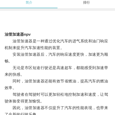
简介
排行
油管加速器npv
油管加速器是一种通过优化汽车的进气系统和油门响应
机制来提升汽车加速性能的装置。
安装油管加速器后，汽车的响应速度更快，加速更为顺
畅。
无论是市区短途行驶还是高速超车，都能感受到加速带
来的快感。
同时，油管加速器还能有效节省燃油，提高汽车的燃油
效率。
驾驶者在驾驶时可以更加轻松地控制加速和速度，让驾
驶体验变得更加愉悦。
因此，油管加速器不仅提升了汽车的性能表现，也带来
了全新的行驶乐趣。