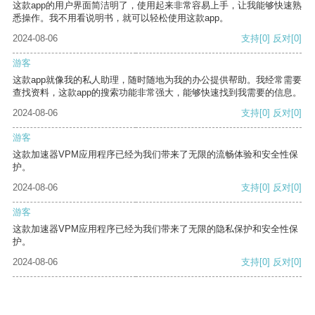
这款app的用户界面简洁明了，使用起来非常容易上手，让我能够快速熟
悉操作。我不用看说明书，就可以轻松使用这款app。
2024-08-06
支持
[0]
反对
[0]
游客
这款app就像我的私人助理，随时随地为我的办公提供帮助。我经常需要
查找资料，这款app的搜索功能非常强大，能够快速找到我需要的信息。
2024-08-06
支持
[0]
反对
[0]
游客
这款加速器VPM应用程序已经为我们带来了无限的流畅体验和安全性保
护。
2024-08-06
支持
[0]
反对
[0]
游客
这款加速器VPM应用程序已经为我们带来了无限的隐私保护和安全性保
护。
2024-08-06
支持
[0]
反对
[0]