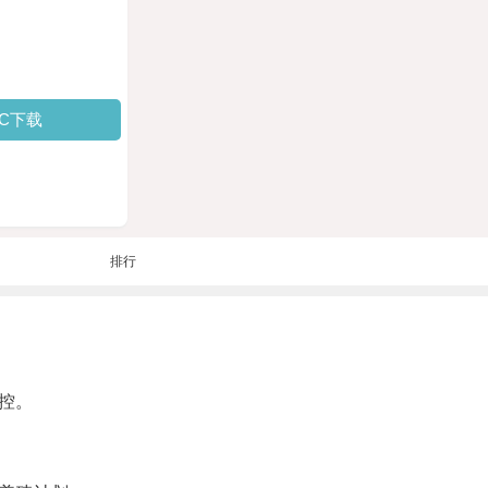
PC下载
排行
控。