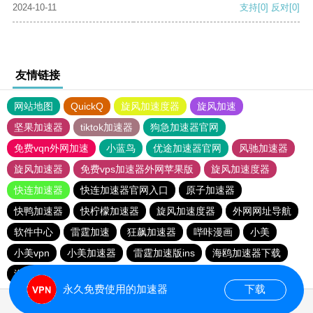
2024-10-11
支持
[0]
反对
[0]
友情链接
网站地图
QuickQ
旋风加速度器
旋风加速
坚果加速器
tiktok加速器
狗急加速器官网
免费vqn外网加速
小蓝鸟
优途加速器官网
风驰加速器
旋风加速器
免费vps加速器外网苹果版
旋风加速度器
快连加速器
快连加速器官网入口
原子加速器
快鸭加速器
快柠檬加速器
旋风加速度器
外网网址导航
软件中心
雷霆加速
狂飙加速器
哔咔漫画
小美
小美vpn
小美加速器
雷霆加速版ins
海鸥加速器下载
海鸥加速度
雷霆加速下载
雷霆加速
永久免费使用的加速器
下载