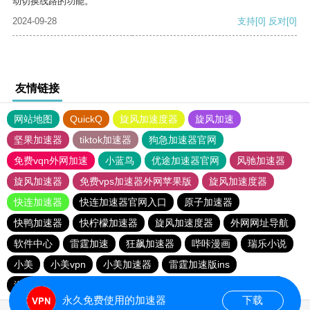
动切换线路的功能。
2024-09-28
支持
[0]
反对
[0]
友情链接
网站地图
QuickQ
旋风加速度器
旋风加速
坚果加速器
tiktok加速器
狗急加速器官网
免费vqn外网加速
小蓝鸟
优途加速器官网
风驰加速器
旋风加速器
免费vps加速器外网苹果版
旋风加速度器
快连加速器
快连加速器官网入口
原子加速器
快鸭加速器
快柠檬加速器
旋风加速度器
外网网址导航
软件中心
雷霆加速
狂飙加速器
哔咔漫画
瑞乐小说
小美
小美vpn
小美加速器
雷霆加速版ins
海鸥加速器下载
海鸥加速度
雷霆加速下载
雷霆加速
永久免费使用的加速器
下载