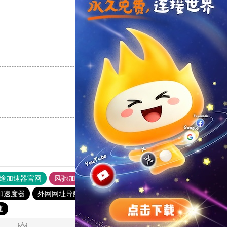
支持
[0]
反对
[0]
支持
[0]
反对
[0]
支持
[0]
反对
[0]
途加速器官网
风驰加速器
旋风加速器
加速度器
外网网址导航
软件中心
雷霆加速
狂飙加速器
速