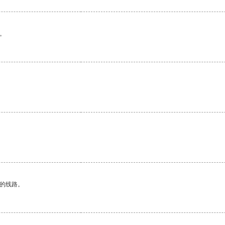
。
区的线路。