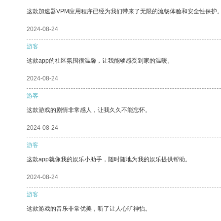
这款加速器VPM应用程序已经为我们带来了无限的流畅体验和安全性保护
2024-08-24
游客
这款app的社区氛围很温馨，让我能够感受到家的温暖。
2024-08-24
游客
这款游戏的剧情非常感人，让我久久不能忘怀。
2024-08-24
游客
这款app就像我的娱乐小助手，随时随地为我的娱乐提供帮助。
2024-08-24
游客
这款游戏的音乐非常优美，听了让人心旷神怡。