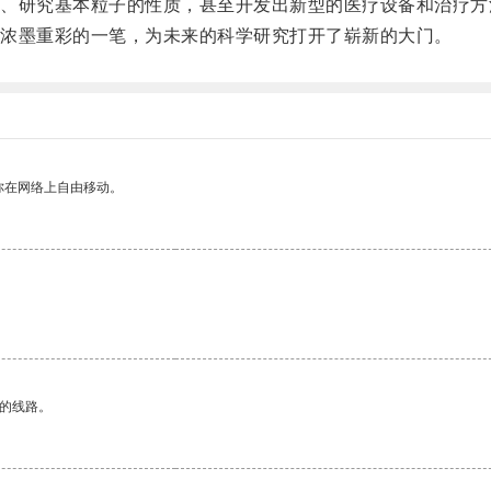
研究基本粒子的性质，甚至开发出新型的医疗设备和治疗方
浓墨重彩的一笔，为未来的科学研究打开了崭新的大门。
你在网络上自由移动。
区的线路。