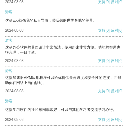
2024-08-08
支持
[0]
反对
[0]
游客
这款app就像我的私人导游，带我领略世界各地的美景。
2024-08-08
支持
[0]
反对
[0]
游客
这款办公软件的界面设计非常简洁，使用起来非常方便。功能的布局也
很合理，一目了然。
2024-08-08
支持
[0]
反对
[0]
游客
这款加速器VPM应用程序可以给你提供最高速度和安全性的连接，并帮
助你在网络上自由移动。
2024-08-08
支持
[0]
反对
[0]
游客
这款学习软件的社区氛围非常好，可以与其他学习者交流学习心得。
2024-08-08
支持
[0]
反对
[0]