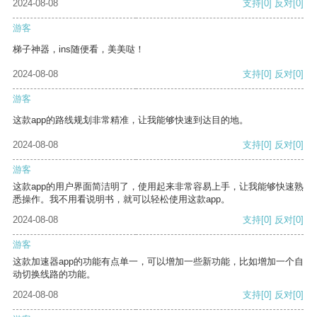
2024-08-08
支持
[0]
反对
[0]
游客
梯子神器，ins随便看，美美哒！
2024-08-08
支持
[0]
反对
[0]
游客
这款app的路线规划非常精准，让我能够快速到达目的地。
2024-08-08
支持
[0]
反对
[0]
游客
这款app的用户界面简洁明了，使用起来非常容易上手，让我能够快速熟
悉操作。我不用看说明书，就可以轻松使用这款app。
2024-08-08
支持
[0]
反对
[0]
游客
这款加速器app的功能有点单一，可以增加一些新功能，比如增加一个自
动切换线路的功能。
2024-08-08
支持
[0]
反对
[0]